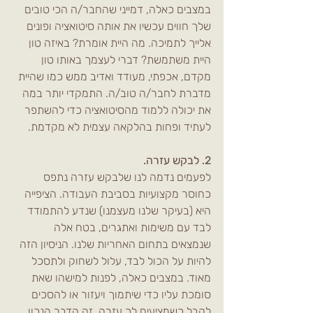
במצבים כאלה, דמייני שהחבר/ה הכי טובים 
שלך חווים עכשיו את אותה סיטואציה ופונים 
אלייך לתמיכה. מה היית אומרת? באיזה טון 
היית משתמשת? דברי לעצמך באותו טון 
מקדם, אכפתי, מעודד ואדיב ממש כמו שהיית 
מדברת לחבר/ה טוב/ה. התמקדי יותר במה 
את יכולה ללמוד מהסיטואציה כדי להשתפר 
לעתיד ופחות בהלקאה עצמית לא מקדמת. 
2. לבקש עזרה.
לפעמים נדמה לנו שלבקש עזרה נתפס 
כחוסר מקצועיות בסביבת העבודה. הציפייה 
היא (בעיקר שלנו מעצמנו) שנדע להתמודד 
לבד עם משימות ואתגרים, בטח אלה 
שנמצאים בתחום האחריות שלנו. הניסיון הזה 
להיות על הכול לבד, עלול לשחוק ולתסכל 
מאוד. במצבים כאלה, לפנות למישהו שאת 
סומכת עליו כדי שיתמוך ויעזור או להסכים 
לקבל כשמציעים לך עזרה, זה הדבר הנכון 